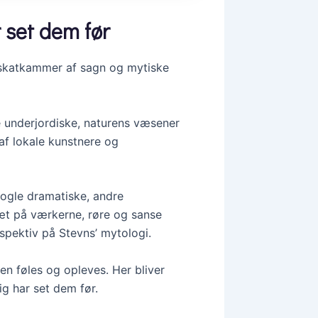
 set dem før
t skatkammer af sagn og mytiske
e underjordiske, naturens væsener
af lokale kunstnere og
 nogle dramatiske, andre
æt på værkerne, røre og sanse
rspektiv på Stevns’ mytologi.
n føles og opleves. Her bliver
g har set dem før.