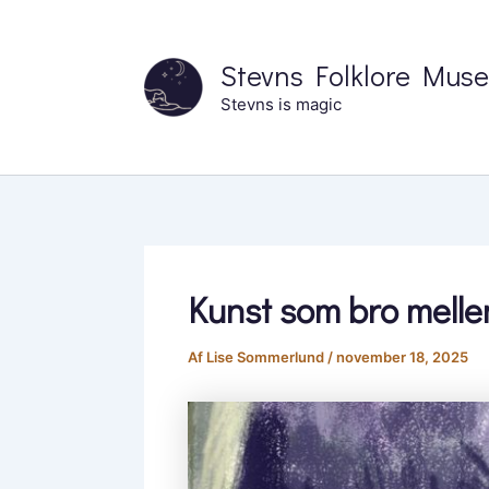
Gå
til
Stevns Folklore Mus
indholdet
Stevns is magic
Kunst som bro mellem
Af
Lise Sommerlund
/
november 18, 2025