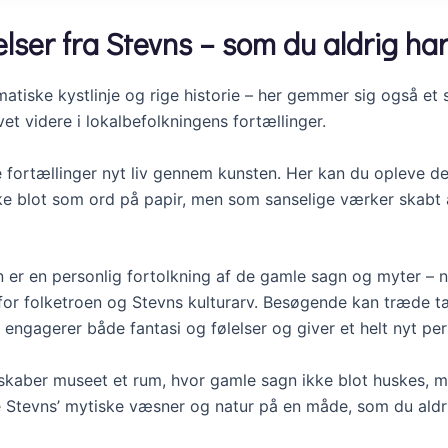
lser fra Stevns – som du aldrig har
amatiske kystlinje og rige historie – her gemmer sig også e
vet videre i lokalbefolkningens fortællinger.
 fortællinger nyt liv gennem kunsten. Her kan du opleve d
ke blot som ord på papir, men som sanselige værker skabt 
tion er en personlig fortolkning af de gamle sagn og myter –
for folketroen og Stevns kulturarv. Besøgende kan træde t
r engagerer både fantasi og følelser og giver et helt nyt pe
skaber museet et rum, hvor gamle sagn ikke blot huskes, me
 Stevns’ mytiske væsner og natur på en måde, som du aldri