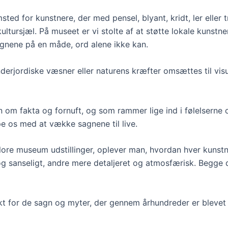
ted for kunstnere, der med pensel, blyant, kridt, ler eller 
ultursjæl. På museet er vi stolte af at støtte lokale kunst
gnene på en måde, ord alene ikke kan.
erjordiske væsner eller naturens kræfter omsættes til visu
n om fakta og fornuft, og som rammer lige ind i følelserne
lpe os med at vække sagnene til live.
ore museum udstillinger, oplever man, hvordan hver kunstner
 og sanseligt, andre mere detaljeret og atmosfærisk. Begge 
t for de sagn og myter, der gennem århundreder er blevet d